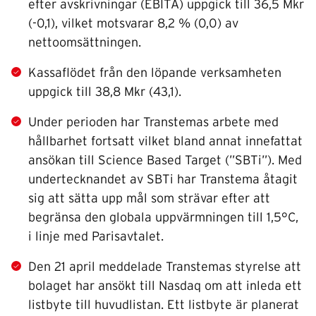
efter avskrivningar (EBITA) uppgick till 36,5 Mkr
(-0,1), vilket motsvarar 8,2 % (0,0) av
nettoomsättningen.
Kassaflödet från den löpande verksamheten
uppgick till 38,8 Mkr (43,1).
Under perioden har Transtemas arbete med
hållbarhet fortsatt vilket bland annat innefattat
ansökan till Science Based Target (”SBTi”). Med
undertecknandet av SBTi har Transtema åtagit
sig att sätta upp mål som strävar efter att
begränsa den globala uppvärmningen till 1,5°C,
i linje med Parisavtalet.
Den 21 april meddelade Transtemas styrelse att
bolaget har ansökt till Nasdaq om att inleda ett
listbyte till huvudlistan. Ett listbyte är planerat