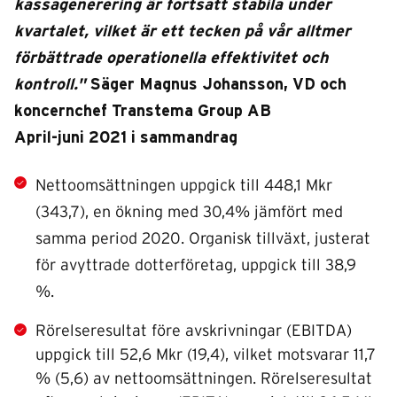
kassagenerering är fortsatt stabila under
kvartalet, vilket är ett tecken på vår alltmer
förbättrade operationella effektivitet och
kontroll."
Säger Magnus Johansson, VD och
koncernchef Transtema Group AB
April-juni 2021 i sammandrag
Nettoomsättningen uppgick till 448,1 Mkr
(343,7), en ökning med 30,4% jämfört med
samma period 2020. Organisk tillväxt, justerat
för avyttrade dotterföretag, uppgick till 38,9
%.
Rörelseresultat före avskrivningar (EBITDA)
uppgick till 52,6 Mkr (19,4), vilket motsvarar 11,7
% (5,6) av netto­omsättningen. Rörelseresultat