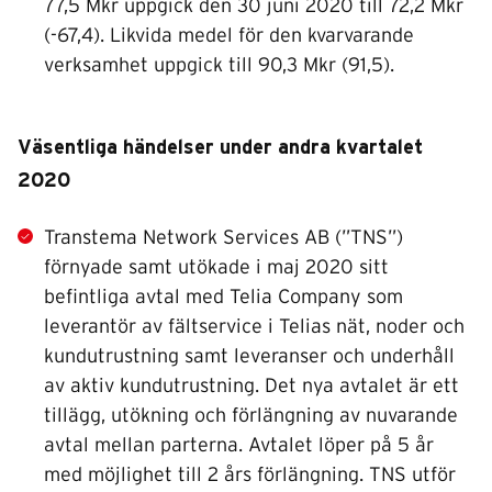
77,5 Mkr uppgick den 30 juni 2020 till 72,2 Mkr
(-67,4). Likvida medel för den kvarvarande
verksamhet uppgick till 90,3 Mkr (91,5).
Väsentliga händelser under andra kvartalet
2020
Transtema Network Services AB (”TNS”)
förnyade samt utökade i maj 2020 sitt
befintliga avtal med Telia Company som
leverantör av fältservice i Telias nät, noder och
kundutrustning samt leveranser och underhåll
av aktiv kundutrustning. Det nya avtalet är ett
tillägg, utökning och förlängning av nuvarande
avtal mellan parterna. Avtalet löper på 5 år
med möjlighet till 2 års förlängning. TNS utför