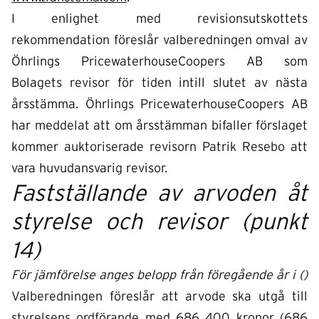
I enlighet med revisionsutskottets
rekommendation föreslår valberedningen omval av
Öhrlings PricewaterhouseCoopers AB som
Bolagets
revisor för tiden intill slutet av nästa
årsstämma.
Öhrlings PricewaterhouseCoopers AB
har meddelat att om årsstämman bifaller förslaget
kommer auktoriserade revisorn Patrik Resebo att
vara huvudansvarig revisor.
Fastställande av arvoden åt
styrelse och revisor (punkt
14)
För jämförelse anges belopp från föregående år i ()
Valberedningen föreslår att arvode ska utgå till
styrelsens ordförande med 686 400 kronor (686