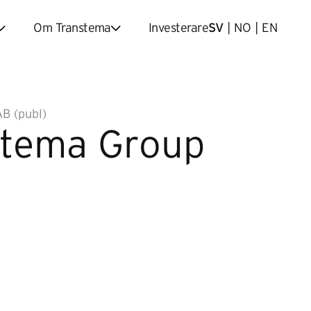
Om Transtema
Investerare
SV
|
NO
|
EN
AB (publ)
nstema Group