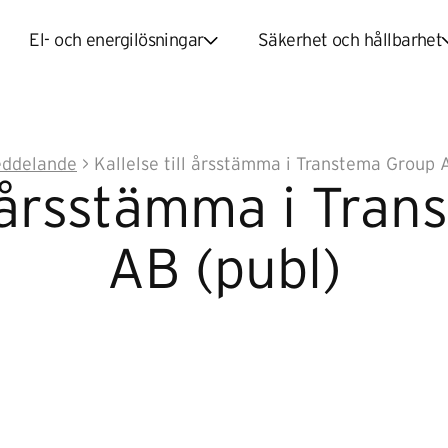
El- och energilösningar
Säkerhet och hållbarhet
eddelande
> Kallelse till årsstämma i Transtema Group 
ll årsstämma i Tra
AB (publ)