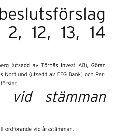
beslutsförslag
2, 12, 13, 14
berg (utsedd av Törnäs Invest AB), Göran
as Nordlund (utsedd av EFG Bank) och Per-
förslag.
e vid stämman
ll ordförande vid årsstämman.