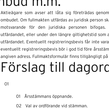
bud m.m.
Aktieägare som avser att låta sig företrädas geno
ombudet. Om fullmakten utfärdas av juridisk person ska
motsvarande för den juridiska personen bifogas. 
utfärdandet, eller under den längre giltighetstid som 
utfärdandet. Eventuellt registreringsbevis får inte vara
eventuellt registreringsbevis bör i god tid före årsstä
angiven adress. Fullmaktsformulär finns tillgängligt p
Förslag till dagor
Årsstämmans öppnande.
Val av ordförande vid stämman.