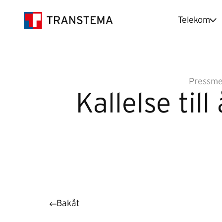
Telekom
Pressm
Kallelse ti
Bakåt