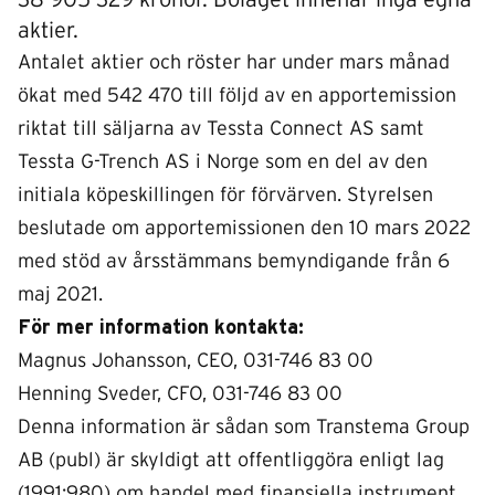
38 905 329 kronor. Bolaget innehar inga egna
aktier.
Antalet aktier och röster har under mars månad
ökat med 542 470 till följd av en apportemission
riktat till säljarna av Tessta Connect AS samt
Tessta G-Trench AS i Norge som en del av den
initiala köpeskillingen för förvärven. Styrelsen
beslutade om apportemissionen den 10 mars 2022
med stöd av årsstämmans bemyndigande från 6
maj 2021.
För mer information kontakta:
Magnus Johansson, CEO, 031-746 83 00
Henning Sveder, CFO, 031-746 83 00
Denna information är sådan som Transtema Group
AB (publ) är skyldigt att offentliggöra enligt lag
(1991:980) om handel med finansiella instrument.