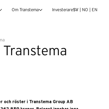
Om Transtema
Investerare
SV
|
NO
|
EN
ema
 i Transtema
er och röster i Transtema Group AB