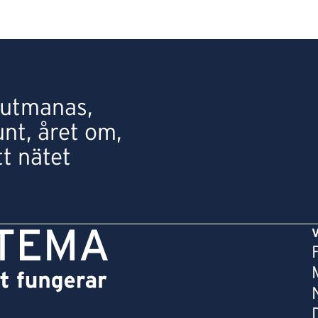
r utmanas,
unt, året om,
tt nätet