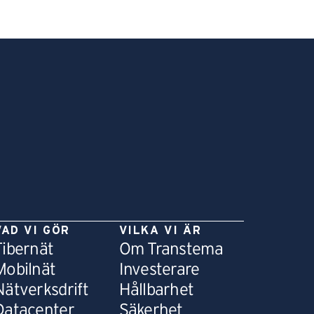
VAD VI GÖR
VILKA VI ÄR
Fibernät
Om Transtema
Mobilnät
Investerare
Nätverksdrift
Hållbarhet
Datacenter
Säkerhet