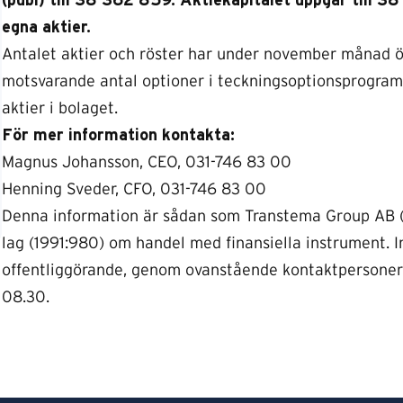
(publ) till 38 362 859. Aktiekapitalet uppgår till 3
egna aktier.
Antalet aktier och röster har under november månad ök
motsvarande antal optioner i teckningsoptionsprogram
aktier i bolaget.
För mer information kontakta:
Magnus Johansson, CEO, 031-746 83 00
Henning Sveder, CFO, 031-746 83 00
Denna information är sådan som Transtema Group AB (pu
lag (1991:980) om handel med finansiella instrument. 
offentliggörande, genom ovanstående kontaktpersoner
08.30.