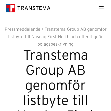
Pressmeddelande
> Transtema Group AB genomför
listbyte till Nasdaq First North och offentliggör
bolagsbeskrivning
Transtema
Group AB
genomför
listbyte till