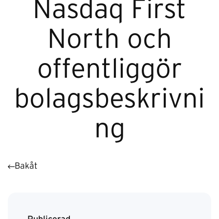
Nasdaq First
North och
offentliggör
bolagsbeskrivni
ng
Bakåt