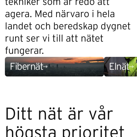
tekniker som är redo att
agera. Med närvaro i hela
landet och beredskap dygnet
runt ser vi till att nätet
fungerar.
Fibernät
Elnät
Ditt nät är vår
högsta prioritet