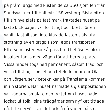
på pråm längs med kusten de ca 550 sjömilen från
Sundsvall ner till Hällevik i Sölvesborg. Sista biten
till sin nya plats på fast mark fraktades huset på
lastbil. Ekipaget var för tungt och brett för en
vanlig lastbil som inte klarade lasten själv utan
stöttning av en dragbil som ledde transporten.
Eftersom lasten var så pass bred behövdes olika
insatser längs med vägen för att bereda plats.
Vissa hinder togs ned permanent, såsom träd, och
vissa tillfälligt som el och teleledningar där Ola
och Jörgen, servicetekniker på Transtema kommer
in i historien. När huset närmade sig slutpositionen
var vägarna smalare och ryktet om huset hade
lockat ut folk i sina trädgårdar som nyfiket tittade
på. Lite nervöst var det också då vägen på sina