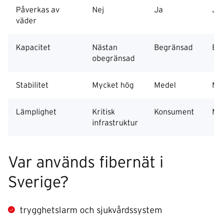
Påverkas av
Nej
Ja
Ja
väder
Kapacitet
Nästan
Begränsad
Be
obegränsad
Stabilitet
Mycket hög
Medel
Me
Lämplighet
Kritisk
Konsument
Mo
infrastruktur
Var används fibernät i
Sverige?
trygghetslarm och sjukvårdssystem