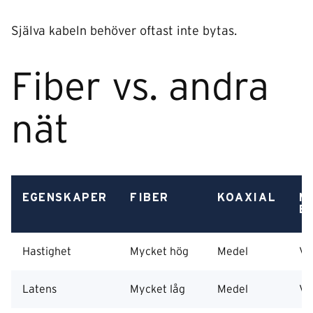
Själva kabeln behöver oftast inte bytas.
Fiber vs. andra
nät
EGENSKAPER
FIBER
KOAXIAL
M
B
Hastighet
Mycket hög
Medel
Va
Latens
Mycket låg
Medel
Va