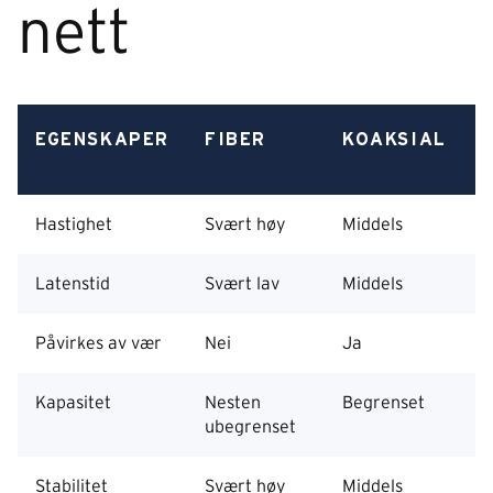
nett
EGENSKAPER
FIBER
KOAKSIAL
Hastighet
Svært høy
Middels
V
Latenstid
Svært lav
Middels
V
Påvirkes av vær
Nei
Ja
J
Kapasitet
Nesten
Begrenset
B
ubegrenset
Stabilitet
Svært høy
Middels
M