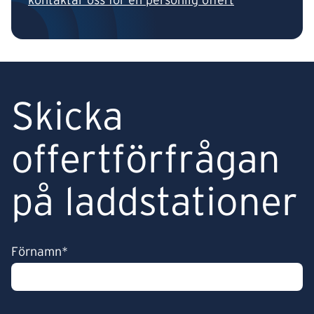
kontaktar oss för en personlig offert
Skicka
offertförfrågan
på laddstationer
Förnamn*