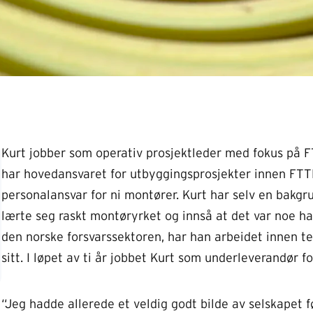
Kurt jobber som operativ prosjektleder med fokus på 
har hovedansvaret for utbyggingsprosjekter innen FTTH
personalansvar for ni montører. Kurt har selv en bakg
lærte seg raskt montøryrket og innså at det var noe h
den norske forsvarssektoren, har han arbeidet innen t
sitt. I løpet av ti år jobbet Kurt som underleverandør 
“Jeg hadde allerede et veldig godt bilde av selskapet f