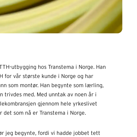
FTTH-utbygging hos Transtema i Norge. Han
 for vår største kunde i Norge og har
runn som montør. Han begynte som lærling,
an trivdes med. Med unntak av noen år i
elekombransjen gjennom hele yrkeslivet
for det som nå er Transtema i Norge.
ør jeg begynte, fordi vi hadde jobbet tett