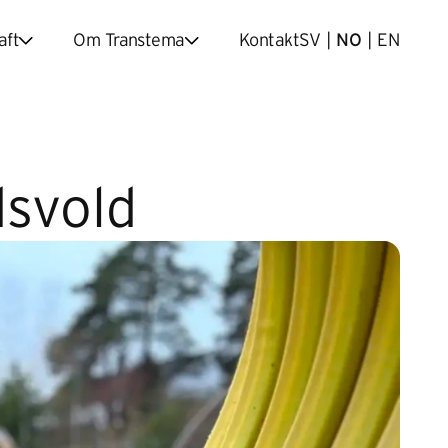
aft
Om Transtema
Kontakt
SV
|
NO
|
EN
dsvold